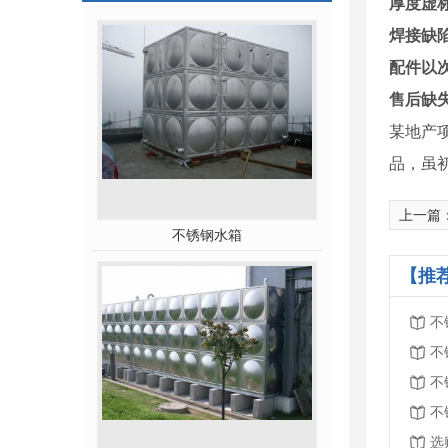
厚度虚
焊接缺
配件以
售后缺
某地产
品，虽初
上一篇
不锈钢水箱
【推
不
不
选