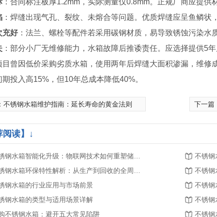
标
：合同标注板厚1.2mm，实际测量仅0.8mm。正规厂商应提
陷
：焊缝出现气孔、裂纹、未熔合等问题。优质焊缝应呈鱼鳞状
次充好
：法兰、螺栓等配件若采用碳钢材质，易导致锈蚀污染水质
失
：部分小厂无维修能力，水箱故障后推诿责任。应选择提供5年
项目曾因低价采购劣质水箱，使用两年后焊缝大面积渗漏，维修
期投入高15%，但10年总成本降低40%。
：
不锈钢水箱维护指南：延长寿命的黄金法则
下一篇
荐阅读】↓
不锈钢水箱智能化升级：物联网技术如何重塑储水体验
不锈钢水箱环保特性解析：从生产到回收的全周期绿色实践
不锈钢
锈钢水箱的行业应用与市场前景
不锈钢
锈钢水箱的类型与适用场景详解
不锈钢
购不锈钢水箱：避开五大常见陷阱
不锈钢